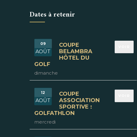
Dates à retenir
09
COUPE
VOIR
BELAMBRA
AOÛT
HÔTEL DU
GOLF
dimanche
12
COUPE
VOIR
ASSOCIATION
AOÛT
SPORTIVE :
GOLFATHLON
mercredi