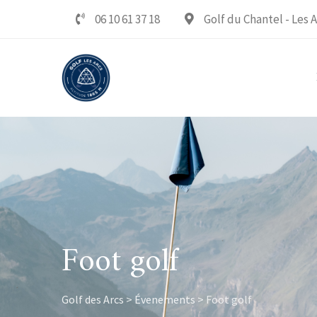
Skip
06 10 61 37 18‬
Golf du Chantel - Les A
to
content
Foot golf
Golf des Arcs
>
Évenements
>
Foot golf