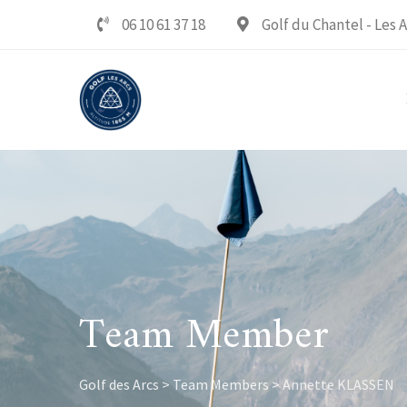
Skip
06 10 61 37 18‬
Golf du Chantel - Les A
to
content
Team Member
Golf des Arcs
>
Team Members
>
Annette KLASSEN