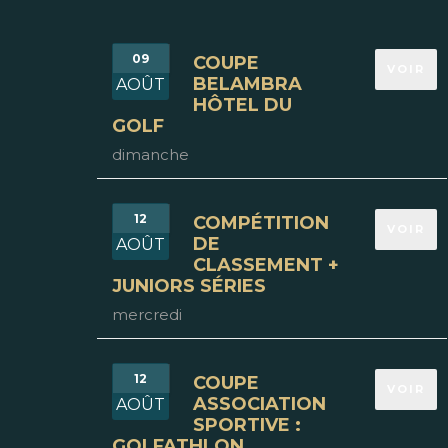
09
COUPE
VOIR
BELAMBRA
AOÛT
HÔTEL DU
GOLF
dimanche
12
COMPÉTITION
VOIR
DE
AOÛT
CLASSEMENT +
JUNIORS SÉRIES
mercredi
12
COUPE
VOIR
ASSOCIATION
AOÛT
SPORTIVE :
GOLFATHLON